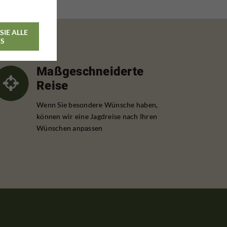
SIE ALLE
ES
Maßgeschneiderte
Reise
Wenn Sie besondere Wünsche haben,
können wir eine Jagdreise nach Ihren
Wünschen anpassen