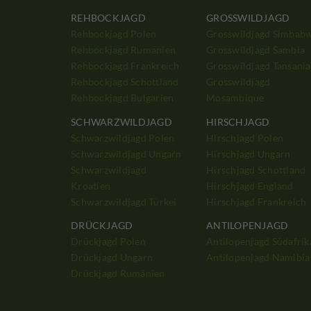
REHBOCKJAGD
GROSSWILDJAGD
Rehbockjagd Polen
Grosswildjagd Simbab
Rehbockjagd Rumänien
Grosswildjagd Sambia
Rehbockjagd Frankreich
Grosswildjagd Tansania
Rehbockjagd Schottland
Grosswildjagd
Rehbockjagd Bulgarien
Mosambique
SCHWARZWILDJAGD
HIRSCHJAGD
Schwarzwildjagd Polen
Hirschjagd Polen
Schwarzwildjagd Ungarn
Hirschjagd Ungarn
Schwarzwildjagd
Hirschjagd Schottland
Kroatien
Hirschjagd England
Schwarzwildjagd Türkei
Hirschjagd Frankreich
DRÜCKJAGD
ANTILOPENJAGD
Drückjagd Polen
Antilopenjagd Südafrik
Drückjagd Ungarn
Antilopenjagd Namibia
Drückjagd Rumänien