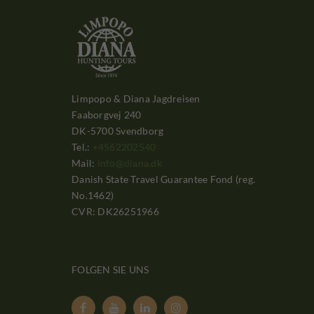
Limpopo & Diana Jagdreisen
Faaborgvej 240
DK-5700 Svendborg
Tel.:
+4562202540
Mail:
info@diana.dk
Danish State Travel Guarantee Fond (reg.
No.1462)
CVR: DK26251966
FOLGEN SIE UNS



