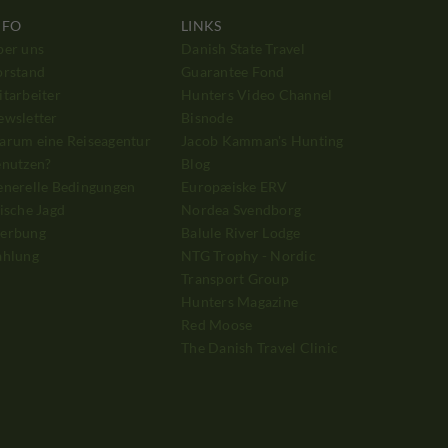
NFO
LINKS
ber uns
Danish State Travel
orstand
Guarantee Fond
tarbeiter
Hunters Video Channel
ewsletter
Bisnode
arum eine Reiseagentur
Jacob Kamman's Hunting
enutzen?
Blog
enerelle Bedingungen
Europæiske ERV
ische Jagd
Nordea Svendborg
erbung
Balule River Lodge
ahlung
NTG Trophy - Nordic
Transport Group
Hunters Magazine
Red Moose
The Danish Travel Clinic