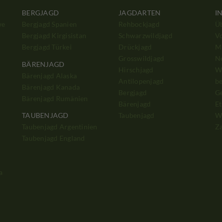
BERGJAGD
JAGDARTEN
I
we
Bergjagd Spanien
Rehbockjagd
Ü
Bergjagd Kirgisistan
Schwarzwildjagd
V
Bergjagd Türkei
Drückjagd
Mi
Grosswildjagd
N
BÄRENJAGD
Hirschjagd
W
Bärenjagd Alaska
Antilopenjagd
b
Bärenjagd Kanada
Bergjagd
G
Bärenjagd Rumänien
Bärenjagd
Et
Taubenjagd
W
TAUBENJAGD
Z
Taubenjagd Argentinien
Taubenjagd England
a