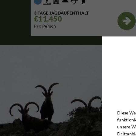
3 TAGE JAGDAUFENTHALT
€11,450

Pro Person
Diese Web
funktioni
unsere W
Drittanbi