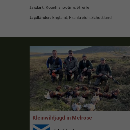
Jagdart:
Rough shooting, Streife
Jagdländer:
England, Frankreich, Schottland
Kleinwildjagd in Melrose