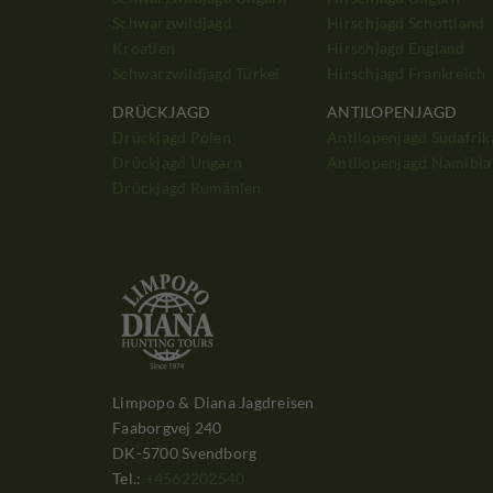
Schwarzwildjagd
Hirschjagd Schottland
Kroatien
Hirschjagd England
Schwarzwildjagd Türkei
Hirschjagd Frankreich
DRÜCKJAGD
ANTILOPENJAGD
Drückjagd Polen
Antilopenjagd Südafrik
Drückjagd Ungarn
Antilopenjagd Namibia
Drückjagd Rumänien
Limpopo & Diana Jagdreisen
Faaborgvej 240
DK-5700 Svendborg
Tel.:
+4562202540