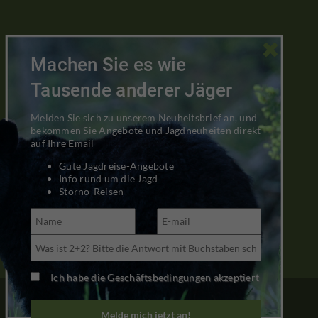

Machen Sie es wie
Tausende anderer Jäger
Melden Sie sich zu unserem Neuheitsbrief an, und
bekommen Sie Angebote und Jagdneuheiten direkt
auf Ihre Email
Gute Jagdreise-Angebote
Info rund um die Jagd
Storno-Reisen
Ich habe die Geschäftsbedingungen akzeptiert
Gute Reiseangebote
Melde mich jetzt an!