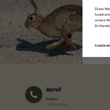
Diese Web
funktioni
unsere W
Drittanbi
Cookie ei
Anruf
Telefon:
+4562202540