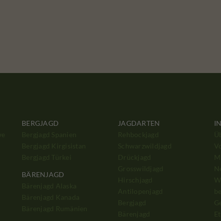
BERGJAGD
JAGDARTEN
I
we
Bergjagd Spanien
Rehbockjagd
Ü
Bergjagd Kirgisistan
Schwarzwildjagd
V
Bergjagd Türkei
Drückjagd
Mi
Grosswildjagd
N
BÄRENJAGD
Hirschjagd
W
Bärenjagd Alaska
Antilopenjagd
b
Bärenjagd Kanada
Bergjagd
G
Bärenjagd Rumänien
Bärenjagd
Et