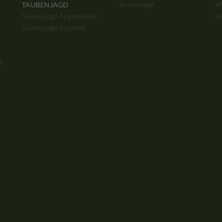
Taubenjagd
W
TAUBENJAGD
Z
Taubenjagd Argentinien
Taubenjagd England
a