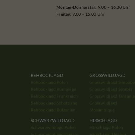
Montag-Donnerstag: 9.00 – 16.00 Uhr
Freitag: 9.00 – 15.00 Uhr
REHBOCKJAGD
GROSSWILDJAGD
Rehbockjagd Polen
Grosswildjagd Simbab
Rehbockjagd Rumänien
Grosswildjagd Sambia
Rehbockjagd Frankreich
Grosswildjagd Tansania
Rehbockjagd Schottland
Grosswildjagd
Rehbockjagd Bulgarien
Mosambique
SCHWARZWILDJAGD
HIRSCHJAGD
Schwarzwildjagd Polen
Hirschjagd Polen
Schwarzwildjagd Ungarn
Hirschjagd Ungarn