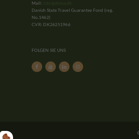
Mail:
info@diana.dk
Danish State Travel Guarantee Fond (reg.
No.1462)
CVR: DK26251966
FOLGEN SIE UNS



