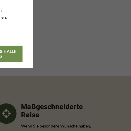
u
ren,
SIE ALLE
ES
Maßgeschneiderte
Reise
Wenn Sie besondere Wünsche haben,