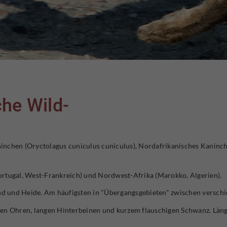
he Wild-
nchen (Oryctolagus cuniculus cuniculus), Nordafrikanisches Kaninche
rtugal, West-Frankreich) und Nordwest-Afrika (Marokko, Algerien).
d und Heide. Am häufigsten in "Übergangsgebieten" zwischen versc
gen Ohren, langen Hinterbeinen und kurzem flauschigen Schwanz. Län