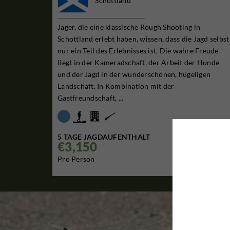
Schottland
Jäger, die eine klassische Rough Shooting in
Schottland erlebt haben, wissen, dass die Jagd selbst
nur ein Teil des Erlebnisses ist. Die wahre Freude
liegt in der Kameradschaft, der Arbeit der Hunde
und der Jagd in der wunderschönen, hügeligen
Landschaft. In Kombination mit der
Gastfreundschaft, ...
5 TAGE JAGDAUFENTHALT
€3,150

Pro Person