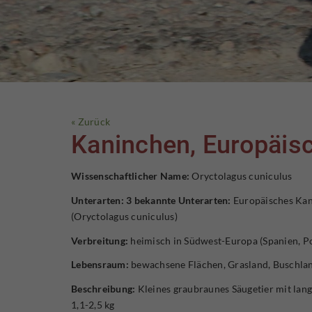
« Zurück
Kaninchen, Europäisc
Wissenschaftlicher Name:
Oryctolagus cuniculus
Unterarten: 3 bekannte Unterarten:
Europäisches Kani
(Oryctolagus cuniculus)
Verbreitung:
heimisch in Südwest-Europa (Spanien, Po
Lebensraum:
bewachsene Flächen, Grasland, Buschlan
Beschreibung:
Kleines graubraunes Säugetier mit lan
1,1-2,5 kg