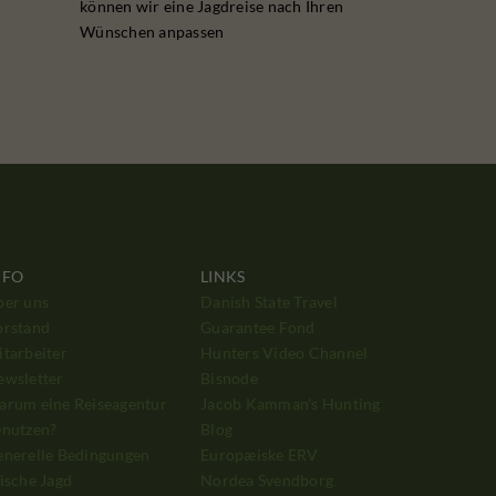
können wir eine Jagdreise nach Ihren
Wünschen anpassen
NFO
LINKS
ber uns
Danish State Travel
orstand
Guarantee Fond
tarbeiter
Hunters Video Channel
ewsletter
Bisnode
arum eine Reiseagentur
Jacob Kamman's Hunting
enutzen?
Blog
enerelle Bedingungen
Europæiske ERV
ische Jagd
Nordea Svendborg