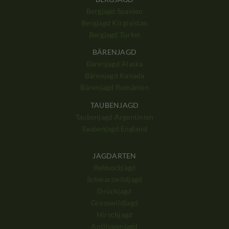
Bergjagd Spanien
Bergjagd Kirgisistan
Bergjagd Türkei
BÄRENJAGD
Bärenjagd Alaska
Bärenjagd Kanada
Bärenjagd Rumänien
TAUBENJAGD
Taubenjagd Argentinien
Taubenjagd England
JAGDARTEN
Rehbockjagd
Schwarzwildjagd
Drückjagd
Grosswildjagd
Hirschjagd
Antilopenjagd