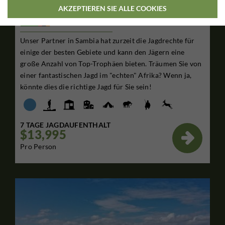
AKZEPTIEREN SIE ALLE COOKIES
Sambia
Unser Partner in Sambia hat zurzeit die Jagdrechte für
einige der besten Gebiete und kann den Jägern eine
große Anzahl von Top-Trophäen bieten. Träumen Sie von
einer fantastischen Jagd im "echten" Afrika? Wenn ja,
könnte dies die richtige Jagd für Sie sein!
7 TAGE JAGDAUFENTHALT
$13,995

Pro Person