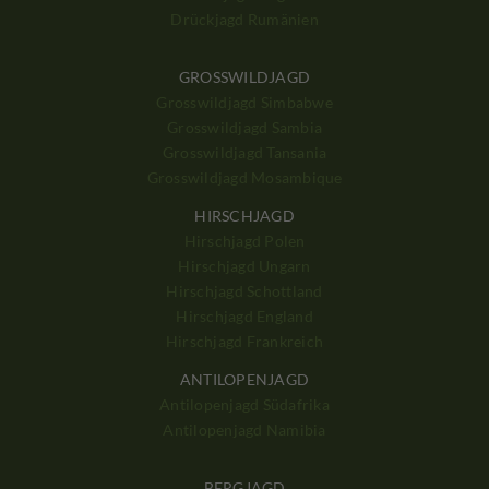
Drückjagd Rumänien
GROSSWILDJAGD
Grosswildjagd Simbabwe
Grosswildjagd Sambia
Grosswildjagd Tansania
Grosswildjagd Mosambique
HIRSCHJAGD
Hirschjagd Polen
Hirschjagd Ungarn
Hirschjagd Schottland
Hirschjagd England
Hirschjagd Frankreich
ANTILOPENJAGD
Antilopenjagd Südafrika
Antilopenjagd Namibia
BERGJAGD