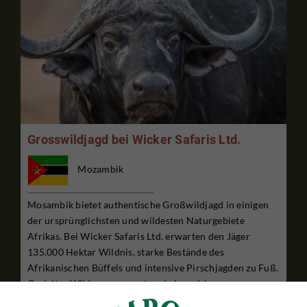
Grosswildjagd bei Wicker Safaris Ltd.
Mozambik
Mosambik bietet authentische Großwildjagd in einigen
der ursprünglichsten und wildesten Naturgebiete
Afrikas. Bei Wicker Safaris Ltd. erwarten den Jäger
135.000 Hektar Wildnis, starke Bestände des
Afrikanischen Büffels und intensive Pirschjagden zu Fuß.
Gezieltes Wildmanagement und eine wirksame ...