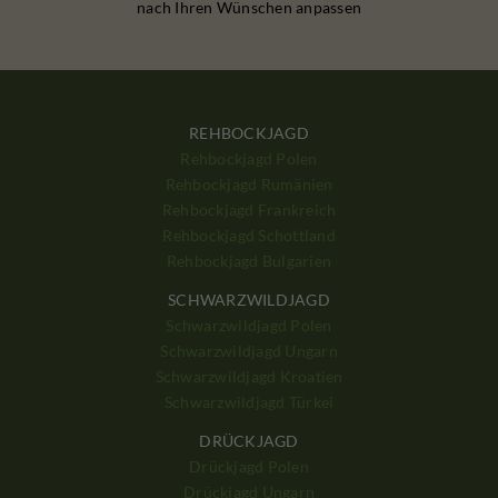
nach Ihren Wünschen anpassen
REHBOCKJAGD
Rehbockjagd Polen
Rehbockjagd Rumänien
Rehbockjagd Frankreich
Rehbockjagd Schottland
Rehbockjagd Bulgarien
SCHWARZWILDJAGD
Schwarzwildjagd Polen
Schwarzwildjagd Ungarn
Schwarzwildjagd Kroatien
Schwarzwildjagd Türkei
DRÜCKJAGD
Drückjagd Polen
Drückjagd Ungarn