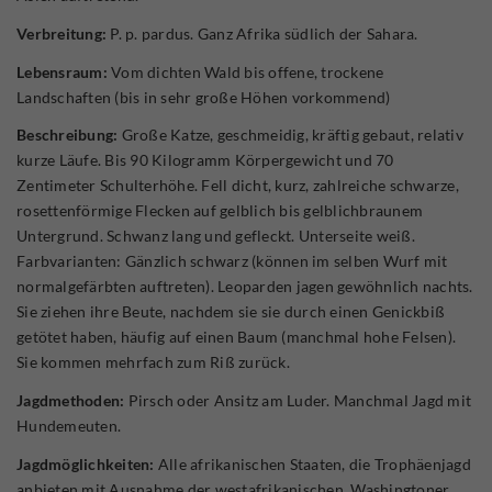
Verbreitung:
P. p. pardus. Ganz Afrika südlich der Sahara.
Lebensraum:
Vom dichten Wald bis offene, trockene
Landschaften (bis in sehr große Höhen vorkommend)
Beschreibung:
Große Katze, geschmeidig, kräftig gebaut, relativ
kurze Läufe. Bis 90 Kilogramm Körpergewicht und 70
Zentimeter Schulterhöhe. Fell dicht, kurz, zahlreiche schwarze,
rosettenförmige Flecken auf gelblich bis gelblichbraunem
Untergrund. Schwanz lang und gefleckt. Unterseite weiß.
Farbvarianten: Gänzlich schwarz (können im selben Wurf mit
normalgefärbten auftreten). Leoparden jagen gewöhnlich nachts.
Sie ziehen ihre Beute, nachdem sie sie durch einen Genickbiß
getötet haben, häufig auf einen Baum (manchmal hohe Felsen).
Sie kommen mehrfach zum Riß zurück.
Jagdmethoden:
Pirsch oder Ansitz am Luder. Manchmal Jagd mit
Hundemeuten.
Jagdmöglichkeiten:
Alle afrikanischen Staaten, die Trophäenjagd
anbieten mit Ausnahme der westafrikanischen. Washingtoner