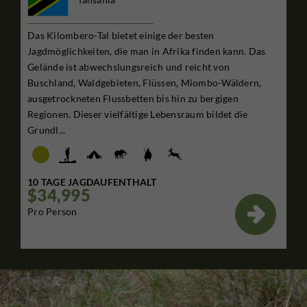
Das Kilombero-Tal bietet einige der besten
Jagdmöglichkeiten, die man in Afrika finden kann. Das
Gelände ist abwechslungsreich und reicht von
Buschland, Waldgebieten, Flüssen, Miombo-Wäldern,
ausgetrockneten Flussbetten bis hin zu bergigen
Regionen. Dieser vielfältige Lebensraum bildet die
Grundl...
10 TAGE JAGDAUFENTHALT
$34,995

Pro Person