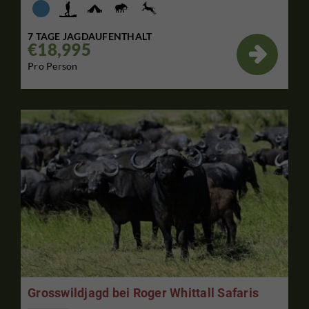
7 TAGE JAGDAUFENTHALT
€18,995

Pro Person
Grosswildjagd bei Roger Whittall Safaris