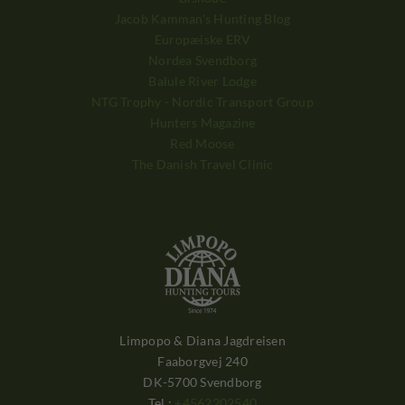
Jacob Kamman's Hunting Blog
Europæiske ERV
Nordea Svendborg
Balule River Lodge
NTG Trophy - Nordic Transport Group
Hunters Magazine
Red Moose
The Danish Travel Clinic
Limpopo & Diana Jagdreisen
Faaborgvej 240
DK-5700 Svendborg
Tel.:
+4562202540