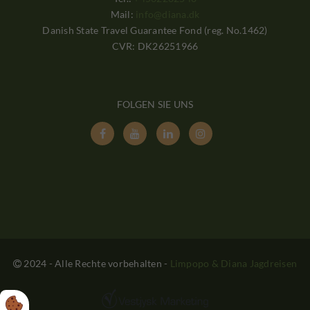
Mail:
info@diana.dk
Danish State Travel Guarantee Fond (reg. No.1462)
CVR: DK26251966
FOLGEN SIE UNS




2024 - Alle Rechte vorbehalten
-
Limpopo & Diana Jagdreisen
