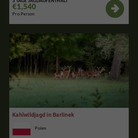
3 TAGE JAGDAUFENTHALT
€1,540

Pro Person
Kahlwildjagd in Barlinek
Polen