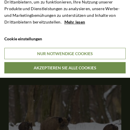
Drittanbietern, um zu funktionieren, Ihre Nutzung unserer
Strecken bestehen hauptsächlich aus Rot- und
Produkte und Dienstleistungen zu analysieren, unsere Werbe-
Schwarzwild. Gute Unterkunft im Revier. Die
und Marketingbemühungen zu unterstützen und Inhalte von
Abrechnung kann nach Preisliste erfolgen, oder Sie
Drittanbietern bereitzustellen.
Mehr lesen
können ein Pauschalangebot buchen ohne Zuzahlung für
K...
Cookie einstellungen
NUR NOTWENDIGE COOKIES
3 TAGE JAGDAUFENTHALT
€1,760

Pro Person
AKZEPTIEREN SIE ALLE COOKIES