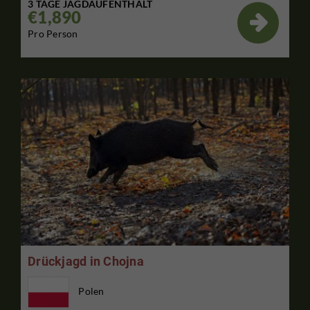
3 TAGE JAGDAUFENTHALT
€1,890

Pro Person
Drückjagd in Chojna
Polen