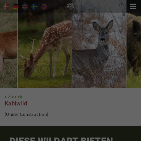

« Zurück
Kahlwild
(Under Construction)