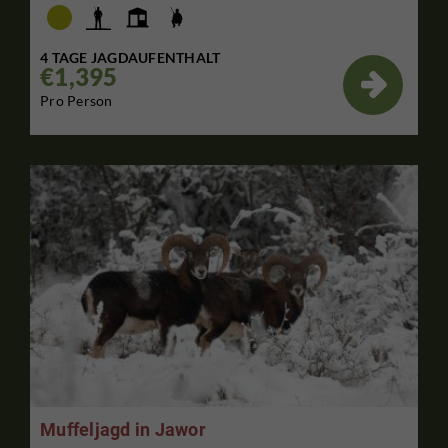
4 TAGE JAGDAUFENTHALT
€1,395

Pro Person
Muffeljagd in Jawor