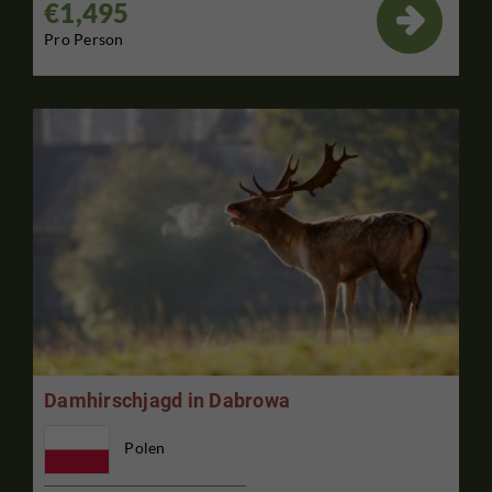
€1,495

Pro Person
Damhirschjagd in Dabrowa
Polen