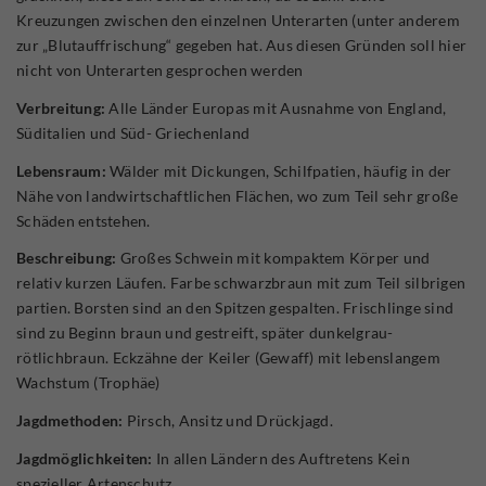
Kreuzungen zwischen den einzelnen Unterarten (unter anderem
zur „Blutauffrischung“ gegeben hat. Aus diesen Gründen soll hier
nicht von Unterarten gesprochen werden
Verbreitung:
Alle Länder Europas mit Ausnahme von England,
Süditalien und Süd- Griechenland
Lebensraum:
Wälder mit Dickungen, Schilfpatien, häufig in der
Nähe von landwirtschaftlichen Flächen, wo zum Teil sehr große
Schäden entstehen.
Beschreibung:
Großes Schwein mit kompaktem Körper und
relativ kurzen Läufen. Farbe schwarzbraun mit zum Teil silbrigen
partien. Borsten sind an den Spitzen gespalten. Frischlinge sind
sind zu Beginn braun und gestreift, später dunkelgrau-
rötlichbraun. Eckzähne der Keiler (Gewaff) mit lebenslangem
Wachstum (Trophäe)
Jagdmethoden:
Pirsch, Ansitz und Drückjagd.
Jagdmöglichkeiten:
In allen Ländern des Auftretens Kein
spezieller Artenschutz.