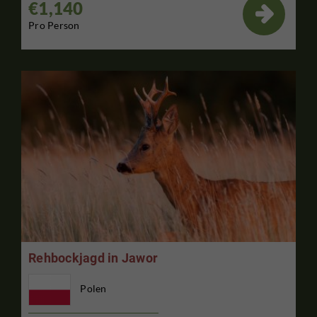
€1,140

Pro Person
Rehbockjagd in Jawor
Polen