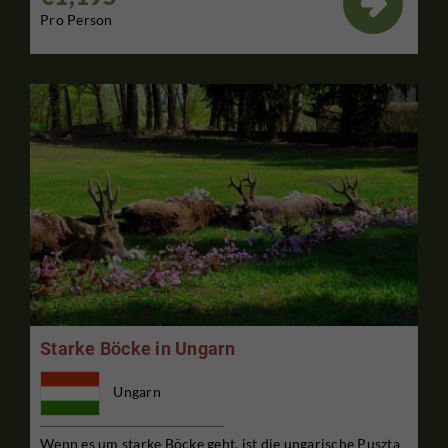

Pro Person
Starke Böcke in Ungarn
Ungarn
Wenn es um starke Böcke geht, ist die ungarische Puszta