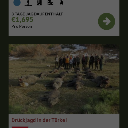
3 TAGE JAGDAUFENTHALT
€1,695

Pro Person
Drückjagd in der Türkei